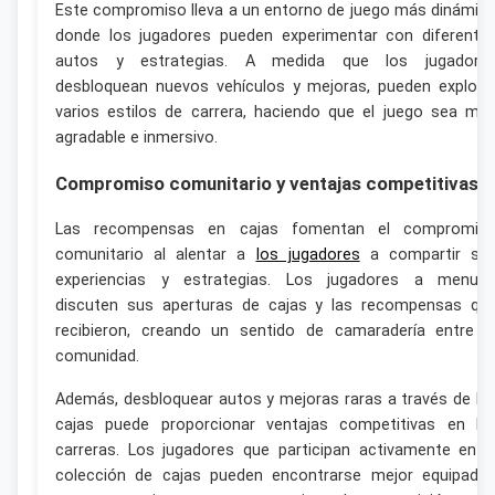
Este compromiso lleva a un entorno de juego más dinámic
donde los jugadores pueden experimentar con diferente
autos y estrategias. A medida que los jugadore
desbloquean nuevos vehículos y mejoras, pueden explora
varios estilos de carrera, haciendo que el juego sea má
agradable e inmersivo.
Compromiso comunitario y ventajas competitivas
Las recompensas en cajas fomentan el compromis
comunitario al alentar a
los jugadores
a compartir su
experiencias y estrategias. Los jugadores a menud
discuten sus aperturas de cajas y las recompensas qu
recibieron, creando un sentido de camaradería entre l
comunidad.
Además, desbloquear autos y mejoras raras a través de la
cajas puede proporcionar ventajas competitivas en la
carreras. Los jugadores que participan activamente en l
colección de cajas pueden encontrarse mejor equipado