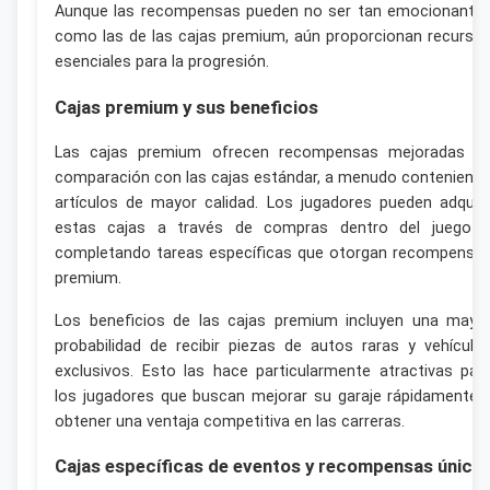
Aunque las recompensas pueden no ser tan emocionante
como las de las cajas premium, aún proporcionan recurso
esenciales para la progresión.
Cajas premium y sus beneficios
Las cajas premium ofrecen recompensas mejoradas e
comparación con las cajas estándar, a menudo conteniend
artículos de mayor calidad. Los jugadores pueden adquiri
estas cajas a través de compras dentro del juego 
completando tareas específicas que otorgan recompensa
premium.
Los beneficios de las cajas premium incluyen una mayo
probabilidad de recibir piezas de autos raras y vehículo
exclusivos. Esto las hace particularmente atractivas par
los jugadores que buscan mejorar su garaje rápidamente 
obtener una ventaja competitiva en las carreras.
Cajas específicas de eventos y recompensas única