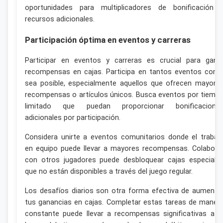
oportunidades para multiplicadores de bonificación 
recursos adicionales.
Participación óptima en eventos y carreras
Participar en eventos y carreras es crucial para gana
recompensas en cajas. Participa en tantos eventos com
sea posible, especialmente aquellos que ofrecen mayore
recompensas o artículos únicos. Busca eventos por tiemp
limitado que puedan proporcionar bonificacione
adicionales por participación.
Considera unirte a eventos comunitarios donde el trabaj
en equipo puede llevar a mayores recompensas. Colabora
con otros jugadores puede desbloquear cajas especiale
que no están disponibles a través del juego regular.
Los desafíos diarios son otra forma efectiva de aumenta
tus ganancias en cajas. Completar estas tareas de maner
constante puede llevar a recompensas significativas a l