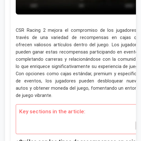
CSR Racing 2 mejora el compromiso de los jugadores 
través de una variedad de recompensas en cajas qu
ofrecen valiosos artículos dentro del juego. Los jugadore
pueden ganar estas recompensas participando en eventos
completando carreras y relacionándose con la comunidad
lo que enriquece significativamente su experiencia de juego
Con opciones como cajas estándar, premium y específica
de eventos, los jugadores pueden desbloquear nuevo
autos y obtener moneda del juego, fomentando un entorn
de juego vibrante.
Key sections in the article: