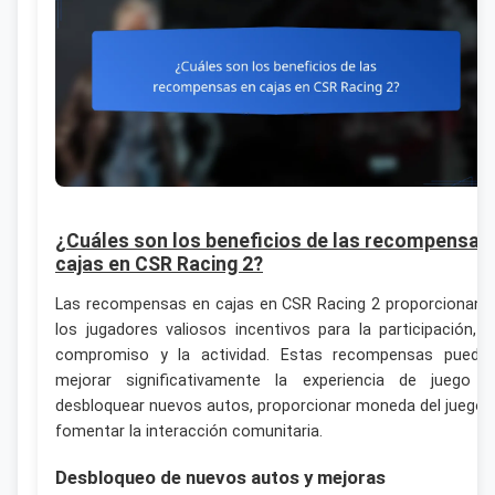
¿Cuáles son los beneficios de las recompensas
cajas en CSR Racing 2?
Las recompensas en cajas en CSR Racing 2 proporcionan 
los jugadores valiosos incentivos para la participación, e
compromiso y la actividad. Estas recompensas puede
mejorar significativamente la experiencia de juego a
desbloquear nuevos autos, proporcionar moneda del juego 
fomentar la interacción comunitaria.
Desbloqueo de nuevos autos y mejoras