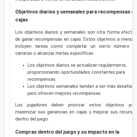
Objetivos diarios y semanales para recompensas en
cajas
Los objetivos diarios y semanales son otra forma efectiv
de ganar recompensas en cajas. Estos objetivos a menud
incluyen tareas como completar un cierto número d
carreras o alcanzar metas específicas.
Los objetivos diarios se actualizan regularmente,
proporcionando oportunidades constantes para
recompensas.
Los objetivos semanales tienden a ser más desafiant
pero ofrecen mejores recompensas.
Los jugadores deben priorizar estos objetivos par
maximizar sus ganancias en cajas y mejorar sus recurso
dentro del juego.
Compras dentro del juego y su impacto en la