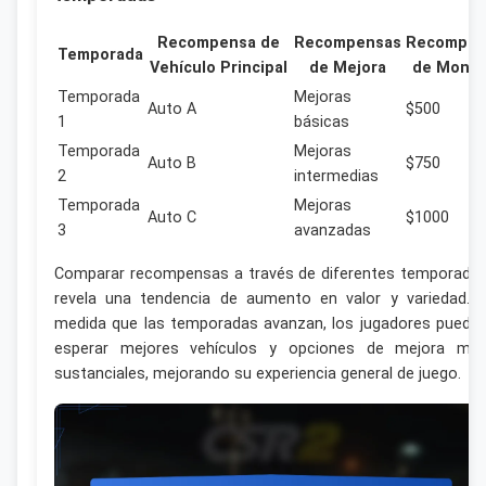
Recompensa de
Recompensas
Recompen
Temporada
Vehículo Principal
de Mejora
de Mone
Temporada
Mejoras
Auto A
$500
1
básicas
Temporada
Mejoras
Auto B
$750
2
intermedias
Temporada
Mejoras
Auto C
$1000
3
avanzadas
Comparar recompensas a través de diferentes temporada
revela una tendencia de aumento en valor y variedad. 
medida que las temporadas avanzan, los jugadores puede
esperar mejores vehículos y opciones de mejora má
sustanciales, mejorando su experiencia general de juego.