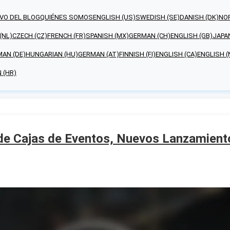
VO DEL BLOG
QUIÉNES SOMOS
ENGLISH (US)
SWEDISH (SE)
DANISH (DK)
NO
(NL)
CZECH (CZ)
FRENCH (FR)
SPANISH (MX)
GERMAN (CH)
ENGLISH (GB)
JAPA
AN (DE)
HUNGARIAN (HU)
GERMAN (AT)
FINNISH (FI)
ENGLISH (CA)
ENGLISH (
 (HR)
 de Cajas de Eventos, Nuevos Lanzamient