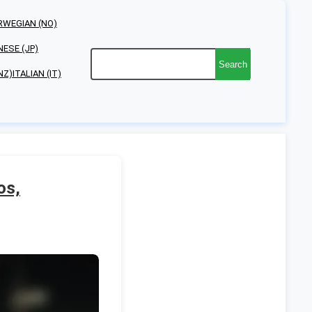
RWEGIAN (NO)
NESE (JP)
Search
NZ)
ITALIAN (IT)
os,