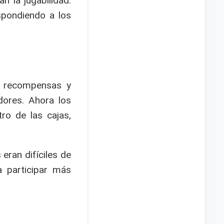
n la jugabilidad.
spondiendo a los
s recompensas y
dores. Ahora los
ro de las cajas,
eran difíciles de
 participar más