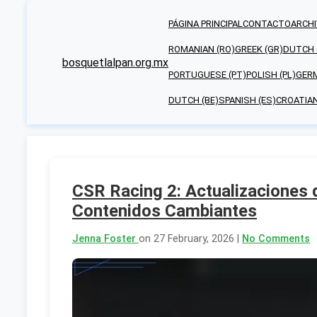
PÁGINA PRINCIPAL
CONTACTO
ARCHI
ROMANIAN (RO)
GREEK (GR)
DUTCH 
bosquetlalpan.org.mx
PORTUGUESE (PT)
POLISH (PL)
GERM
DUTCH (BE)
SPANISH (ES)
CROATIAN
CSR Racing 2: Actualizaciones
Contenidos Cambiantes
Jenna Foster
on 27 February, 2026 |
No Comments