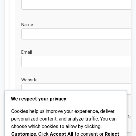
Nam
Emai
Website
We respect your privacy
Cookies help us improve your experience, deliver
Save my name, email, and website in this browser for 
personalized content, and analyze traffic. You can
next time I comment.
choose which cookies to allow by clicking
Customize
. Click
Accept All
to consent or
Reject