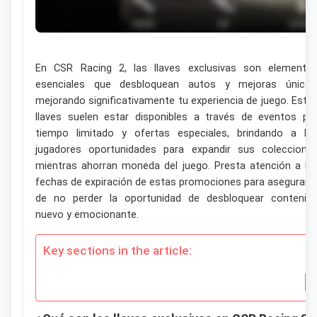
En CSR Racing 2, las llaves exclusivas son elemento
esenciales que desbloquean autos y mejoras únicas
mejorando significativamente tu experiencia de juego. Esta
llaves suelen estar disponibles a través de eventos po
tiempo limitado y ofertas especiales, brindando a lo
jugadores oportunidades para expandir sus coleccione
mientras ahorran moneda del juego. Presta atención a la
fechas de expiración de estas promociones para asegurart
de no perder la oportunidad de desbloquear contenid
nuevo y emocionante.
Key sections in the article: