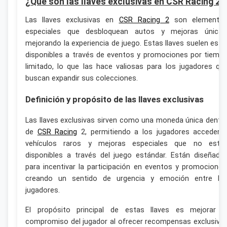
¿Qué son las llaves exclusivas en CSR Racing 2?
Las llaves exclusivas en
CSR Racing 2
son elemento
especiales que desbloquean autos y mejoras únicas
mejorando la experiencia de juego. Estas llaves suelen esta
disponibles a través de eventos y promociones por tiemp
limitado, lo que las hace valiosas para los jugadores qu
buscan expandir sus colecciones.
Definición y propósito de las llaves exclusivas
Las llaves exclusivas sirven como una moneda única dentr
de
CSR Racing
2, permitiendo a los jugadores acceder 
vehículos raros y mejoras especiales que no está
disponibles a través del juego estándar. Están diseñada
para incentivar la participación en eventos y promociones
creando un sentido de urgencia y emoción entre lo
jugadores.
El propósito principal de estas llaves es mejorar e
compromiso del jugador al ofrecer recompensas exclusiva