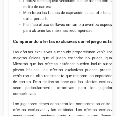
Prioriza desbloquear vehículos que se alineen con tu
estilo de carrera.
Monitorea las fechas de expiración de las ofertas par
evitar perderte.
Planifica el uso de llaves en torno a eventos especial
para obtener las máximas recompensas.
Comparando ofertas exclusivas con el juego están
Las ofertas exclusivas a menudo proporcionan vehículos 
mejoras únicas que el juego estándar no puede igualar
Mientras que las ofertas estándar pueden incluir autos 
piezas básicas, las ofertas exclusivas pueden presenta
vehículos de alto rendimiento que mejoran las capacidade
de carrera. Esta distinción hace que las ofertas exclusiva
sean particularmente atractivas para los jugadore
competitivos.
Los jugadores deben considerar los compromisos entre la
ofertas exclusivas y las estándar. Las ofertas exclusiva
generalmente requieren más recursos, como llaves 