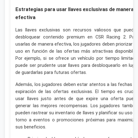
Estrategias para usar llaves exclusivas de manera
efectiva
Las llaves exclusivas son recursos valiosos que puede
desbloquear contenido premium en CSR Racing 2. Par
usarlas de manera efectiva, los jugadores deben priorizar s
uso en función de las ofertas más atractivas disponibles
Por ejemplo, si se ofrece un vehículo por tiempo limitado
puede ser prudente usar llaves para desbloquearlo en luga
de guardarlas para futuras ofertas.
Además, los jugadores deben estar atentos a las fechas d
expiración de las ofertas exclusivas. El tiempo es crucial
usar llaves justo antes de que expire una oferta pued
generar las mejores recompensas. Los jugadores tambié
pueden rastrear su inventario de llaves y planificar su uso e
torno a eventos o promociones próximas para maximiza
sus beneficios.