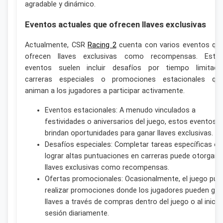
agradable y dinámico.
Eventos actuales que ofrecen llaves exclusivas
Actualmente, CSR
Racing 2
cuenta con varios eventos qu
ofrecen llaves exclusivas como recompensas. Esto
eventos suelen incluir desafíos por tiempo limitado
carreras especiales o promociones estacionales qu
animan a los jugadores a participar activamente.
Eventos estacionales: A menudo vinculados a
festividades o aniversarios del juego, estos eventos
brindan oportunidades para ganar llaves exclusivas.
Desafíos especiales: Completar tareas específicas o
lograr altas puntuaciones en carreras puede otorgar
llaves exclusivas como recompensas.
Ofertas promocionales: Ocasionalmente, el juego pue
realizar promociones donde los jugadores pueden gan
llaves a través de compras dentro del juego o al inicia
sesión diariamente.