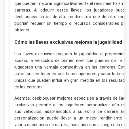
que pueden mejorar significativamente el rendimiento en la
carreras. Al adquirir estas llaves, los jugadores puede
desbloquear autos de alto rendimiento que de otro mod
podrían requerir un tiempo o recursos considerables par
obtener.
Cómo las llaves exclusivas mejoran la jugabilidad
Las llaves exclusivas mejoran la jugabilidad al proporciona
acceso a vehículos de primer nivel que pueden dar a lo
jugadores una ventaja competitiva en las carreras. Esto
autos suelen tener estadísticas superiores y característica
únicas que pueden influir en gran medida en los resultado
de las carreras.
Además, desbloquear mejoras especiales a través de llave
exclusivas permite a los jugadores personalizar aún má
sus vehículos, adaptándolos a su estilo de carrera. Est
personalización puede llevar a un mejor rendimiento e
varios escenarios de carrera, haciendo que el juego sea má