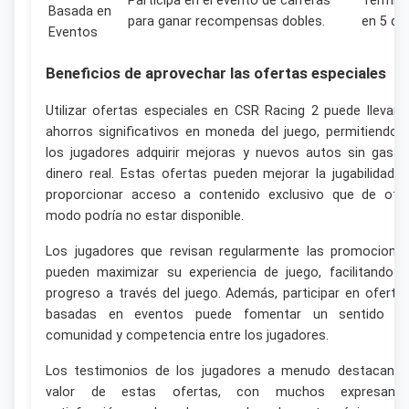
Participa en el evento de carreras
Termin
Basada en
para ganar recompensas dobles.
en 5 dí
Eventos
Beneficios de aprovechar las ofertas especiales
Utilizar ofertas especiales en CSR Racing 2 puede llevar 
ahorros significativos en moneda del juego, permitiendo 
los jugadores adquirir mejoras y nuevos autos sin gasta
dinero real. Estas ofertas pueden mejorar la jugabilidad a
proporcionar acceso a contenido exclusivo que de otr
modo podría no estar disponible.
Los jugadores que revisan regularmente las promocione
pueden maximizar su experiencia de juego, facilitando e
progreso a través del juego. Además, participar en oferta
basadas en eventos puede fomentar un sentido d
comunidad y competencia entre los jugadores.
Los testimonios de los jugadores a menudo destacan e
valor de estas ofertas, con muchos expresand