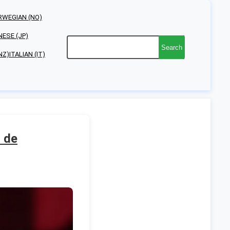
RWEGIAN (NO)
NESE (JP)
Search
NZ)
ITALIAN (IT)
s de