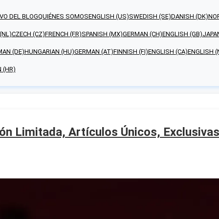
VO DEL BLOG
QUIÉNES SOMOS
ENGLISH (US)
SWEDISH (SE)
DANISH (DK)
NO
(NL)
CZECH (CZ)
FRENCH (FR)
SPANISH (MX)
GERMAN (CH)
ENGLISH (GB)
JAPA
AN (DE)
HUNGARIAN (HU)
GERMAN (AT)
FINNISH (FI)
ENGLISH (CA)
ENGLISH (
 (HR)
ón Limitada, Artículos Únicos, Exclusiva