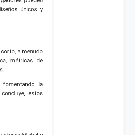
ugadores pueden
iseños únicos y
o corto, a menudo
ica, métricas de
s.
, fomentando la
 concluye, estos
s