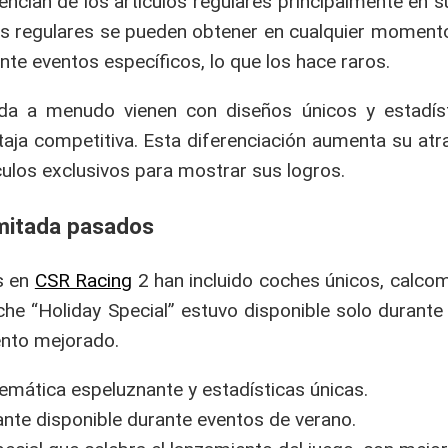
ncian de los artículos regulares principalmente en su
ulos regulares se pueden obtener en cualquier moment
nte eventos específicos, lo que los hace raros.
ada a menudo vienen con diseños únicos y estadís
aja competitiva. Esta diferenciación aumenta su atra
ulos exclusivos para mostrar sus logros.
imitada pasados
s en
CSR Racing
2 han incluido coches únicos, calco
oche “Holiday Special” estuvo disponible solo durant
iento mejorado.
emática espeluznante y estadísticas únicas.
nte disponible durante eventos de verano.