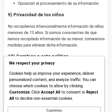
Oposición al procesamiento de su información.
9) Privacidad de los niños
No recopilamos intencionalmente información de niños
menores de 13 años. Si somos conscientes de que
hemos recopilado información de un menor, tomaremos
medidas para eliminar dicha información.
10) Cambios a esta política
We respect your privacy
Podemos actualizar esta Política de Privacidad de vez
Cookies help us improve your experience, deliver
en cuando. Le notificaremos sobre cambios
personalized content, and analyze traffic. You can
significativos mediante un aviso en nuestro sitio.
choose which cookies to allow by clicking
11) Información de contacto
Customize
. Click
Accept All
to consent or
Reject
All
to decline non-essential cookies.
Si tiene preguntas sobre esta Política de Privacidad,
contáctenos en:
privacy@bosquetlalpan.org.mx
Customize