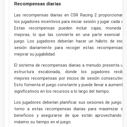
Recompensas diarias
Las recompensas diarias en CSR Racing 2 proporcionan 
los jugadores incentivos para iniciar sesión y jugar cada día
Estas recompensas pueden incluir cajas, moneda 
mejoras, lo que las convierte en una parte esencial de
juego. Los jugadores deberían hacer un hábito de inicia
sesión diariamente para recoger estas recompensas 
mejorar su jugabilidad.
El sistema de recompensas diarias a menudo presenta un
estructura escalonada, donde los jugadores recibe
mejores recompensas por inicios de sesión consecutivos
Esto fomenta el juego constante y puede llevar a aumento
significativos en los recursos a lo largo del tiempo.
Los jugadores deberían planificar sus sesiones de juego e
torno a estas recompensas diarias para maximizar su
beneficios y asegurarse de que están aprovechando a
máximo su tiempo en el juego.