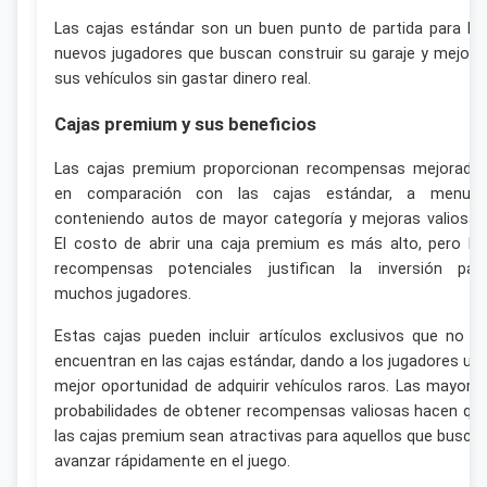
Las cajas estándar son un buen punto de partida para lo
nuevos jugadores que buscan construir su garaje y mejora
sus vehículos sin gastar dinero real.
Cajas premium y sus beneficios
Las cajas premium proporcionan recompensas mejorada
en comparación con las cajas estándar, a menud
conteniendo autos de mayor categoría y mejoras valiosas
El costo de abrir una caja premium es más alto, pero la
recompensas potenciales justifican la inversión par
muchos jugadores.
Estas cajas pueden incluir artículos exclusivos que no s
encuentran en las cajas estándar, dando a los jugadores un
mejor oportunidad de adquirir vehículos raros. Las mayore
probabilidades de obtener recompensas valiosas hacen qu
las cajas premium sean atractivas para aquellos que busca
avanzar rápidamente en el juego.