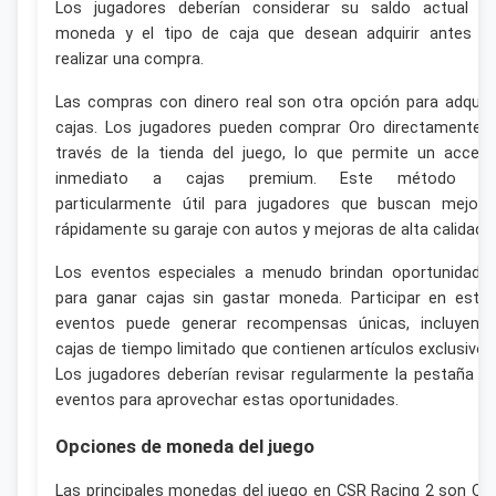
Los jugadores deberían considerar su saldo actual d
moneda y el tipo de caja que desean adquirir antes d
realizar una compra.
Las compras con dinero real son otra opción para adquiri
cajas. Los jugadores pueden comprar Oro directamente 
través de la tienda del juego, lo que permite un acces
inmediato a cajas premium. Este método e
particularmente útil para jugadores que buscan mejora
rápidamente su garaje con autos y mejoras de alta calidad.
Los eventos especiales a menudo brindan oportunidade
para ganar cajas sin gastar moneda. Participar en esto
eventos puede generar recompensas únicas, incluyend
cajas de tiempo limitado que contienen artículos exclusivos
Los jugadores deberían revisar regularmente la pestaña d
eventos para aprovechar estas oportunidades.
Opciones de moneda del juego
Las principales monedas del juego en CSR Racing 2 son Or