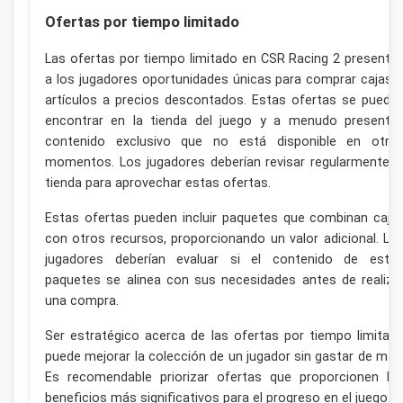
Ofertas por tiempo limitado
Las ofertas por tiempo limitado en CSR Racing 2 presenta
a los jugadores oportunidades únicas para comprar cajas 
artículos a precios descontados. Estas ofertas se puede
encontrar en la tienda del juego y a menudo presenta
contenido exclusivo que no está disponible en otro
momentos. Los jugadores deberían revisar regularmente l
tienda para aprovechar estas ofertas.
Estas ofertas pueden incluir paquetes que combinan caja
con otros recursos, proporcionando un valor adicional. Lo
jugadores deberían evaluar si el contenido de esto
paquetes se alinea con sus necesidades antes de realiza
una compra.
Ser estratégico acerca de las ofertas por tiempo limitad
puede mejorar la colección de un jugador sin gastar de más
Es recomendable priorizar ofertas que proporcionen lo
beneficios más significativos para el progreso en el juego.