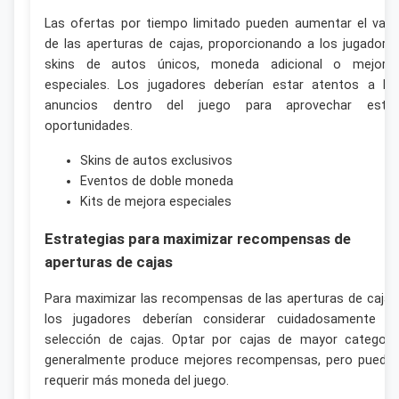
Las ofertas por tiempo limitado pueden aumentar el valo
de las aperturas de cajas, proporcionando a los jugadore
skins de autos únicos, moneda adicional o mejora
especiales. Los jugadores deberían estar atentos a lo
anuncios dentro del juego para aprovechar esta
oportunidades.
Skins de autos exclusivos
Eventos de doble moneda
Kits de mejora especiales
Estrategias para maximizar recompensas de
aperturas de cajas
Para maximizar las recompensas de las aperturas de cajas
los jugadores deberían considerar cuidadosamente s
selección de cajas. Optar por cajas de mayor categorí
generalmente produce mejores recompensas, pero puede
requerir más moneda del juego.