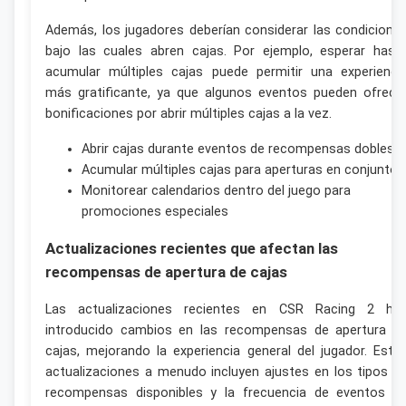
Además, los jugadores deberían considerar las condicione
bajo las cuales abren cajas. Por ejemplo, esperar hast
acumular múltiples cajas puede permitir una experienci
más gratificante, ya que algunos eventos pueden ofrece
bonificaciones por abrir múltiples cajas a la vez.
Abrir cajas durante eventos de recompensas dobles
Acumular múltiples cajas para aperturas en conjunto
Monitorear calendarios dentro del juego para
promociones especiales
Actualizaciones recientes que afectan las
recompensas de apertura de cajas
Las actualizaciones recientes en CSR Racing 2 ha
introducido cambios en las recompensas de apertura d
cajas, mejorando la experiencia general del jugador. Esta
actualizaciones a menudo incluyen ajustes en los tipos d
recompensas disponibles y la frecuencia de eventos d