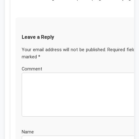
Leave a Reply
Your email address will not be published.
Required fields
marked
*
Commen
Nam