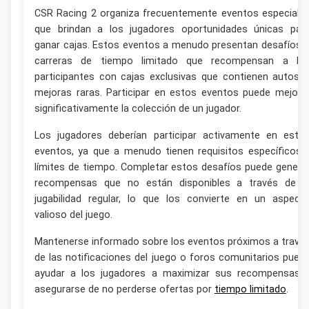
CSR Racing 2 organiza frecuentemente eventos especiale
que brindan a los jugadores oportunidades únicas par
ganar cajas. Estos eventos a menudo presentan desafíos 
carreras de tiempo limitado que recompensan a lo
participantes con cajas exclusivas que contienen autos 
mejoras raras. Participar en estos eventos puede mejora
significativamente la colección de un jugador.
Los jugadores deberían participar activamente en esto
eventos, ya que a menudo tienen requisitos específicos 
límites de tiempo. Completar estos desafíos puede genera
recompensas que no están disponibles a través de l
jugabilidad regular, lo que los convierte en un aspect
valioso del juego.
Mantenerse informado sobre los eventos próximos a travé
de las notificaciones del juego o foros comunitarios pued
ayudar a los jugadores a maximizar sus recompensas 
asegurarse de no perderse ofertas por
tiempo limitado
.