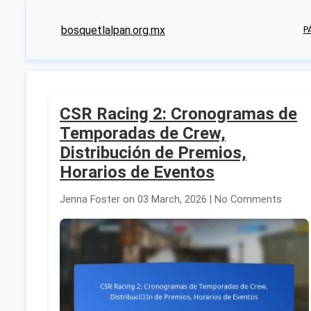
bosquetlalpan.org.mx
P
CSR Racing 2: Cronogramas de
Temporadas de Crew,
Distribución de Premios,
Horarios de Eventos
Jenna Foster on 03 March, 2026 | No Comments