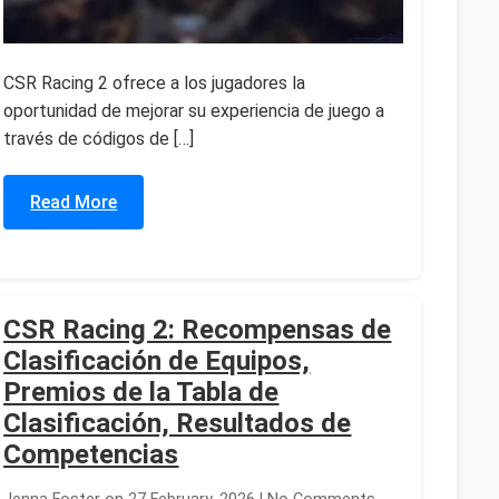
CSR Racing 2 ofrece a los jugadores la
oportunidad de mejorar su experiencia de juego a
través de códigos de […]
Read More
CSR Racing 2: Recompensas de
Clasificación de Equipos,
Premios de la Tabla de
Clasificación, Resultados de
Competencias