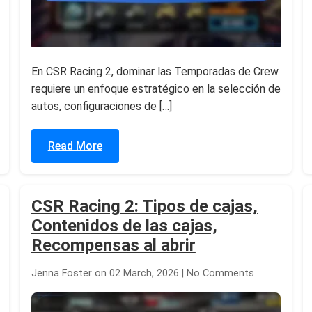
En CSR Racing 2, dominar las Temporadas de Crew
requiere un enfoque estratégico en la selección de
autos, configuraciones de […]
Read More
CSR Racing 2: Tipos de cajas,
Contenidos de las cajas,
Recompensas al abrir
Jenna Foster on 02 March, 2026 | No Comments