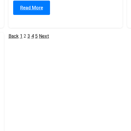
Read More
Back
1
2
3
4
5
Next
Posts
pagination